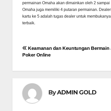
permainan Omaha akan dimainkan oleh 2 sampai 1
Omaha juga memiliki 4 putaran permainan. Deale
kartu ke 5 adalah tugas dealer untuk membukanya
terbaik.
Post
Keamanan dan Keuntungan Bermain 
Poker Online
navigation
By
ADMIN GOLD