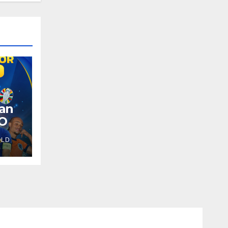
han
VO
OLD