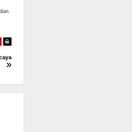
dian
rcaya