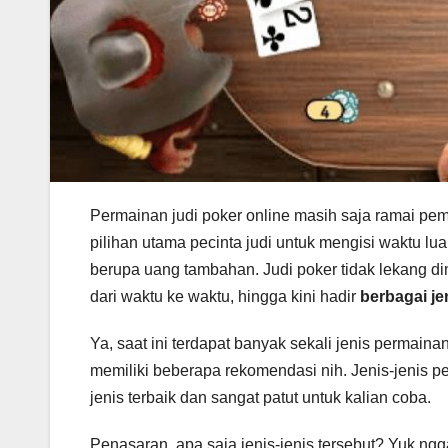
Permainan judi poker online masih saja ramai pe
pilihan utama pecinta judi untuk mengisi waktu 
berupa uang tambahan. Judi poker tidak lekang 
dari waktu ke waktu, hingga kini hadir
berbagai je
Ya, saat ini terdapat banyak sekali jenis permaina
memiliki beberapa rekomendasi nih. Jenis-jenis pe
jenis terbaik dan sangat patut untuk kalian coba.
Penasaran, apa saja jenis-jenis tersebut? Yuk ngg