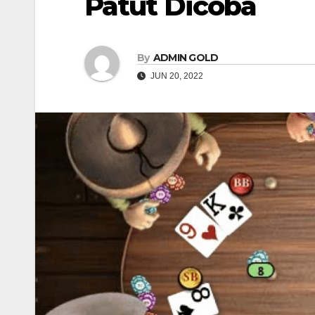
Patut Dicoba
By
ADMIN GOLD
JUN 20, 2022