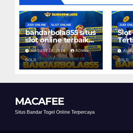
JUDI ONLINE
SLOT ONLINE
JUDI ON
bandarbola855 situs
Slot
slot online terbaik
Ter
dan tergacor di
JP P
AUGUST 18, 2024
ADMIN
AUGU
indonesia
GOLD
GOLD
MACAFEE
Situs Bandar Togel Online Terpercaya