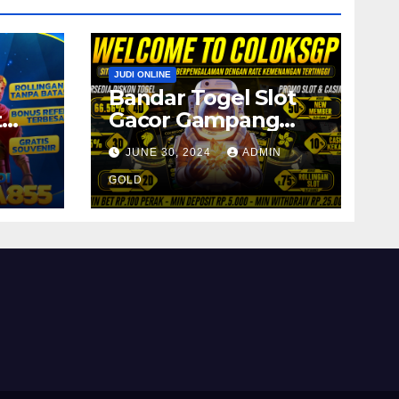
JUDI ONLINE
Bandar Togel Slot
t
Gacor Gampang
c
Menang dengan
N
JUNE 30, 2024
ADMIN
Rate Terbaik
GOLD