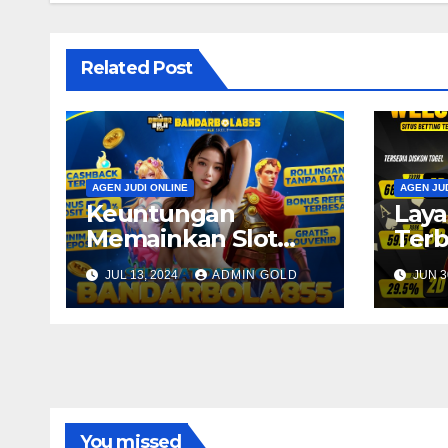
Related Post
AGEN JUDI ONLINE
AGEN JUD
Keuntungan
Laya
Memainkan Slot
Terb
Gacor Pragmatic
Toge
JUL 13, 2024
ADMIN GOLD
JUN 3
Terp
You missed