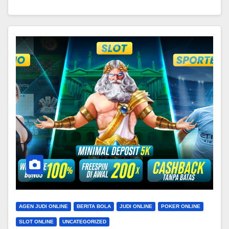
AGEN JUDI ONLINE
BERITA BOLA
JUDI ONLINE
POKER ONLINE
SLOT ONLINE
UNCATEGORIZED