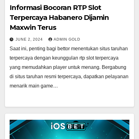
Informasi Bocoran RTP Slot
Terpercaya Habanero Dijamin
Maxwin Terus
JUNE 2, 2024
ADMIN GOLD
Saat ini, penting bagi bettor menentukan situs taruhan
terpercaya dengan keunggulan rtp slot terpercaya
yang memudahkan player untuk menang. Bergabung
di situs taruhan resmi terpercaya, dapatkan pelayanan
menarik main game…