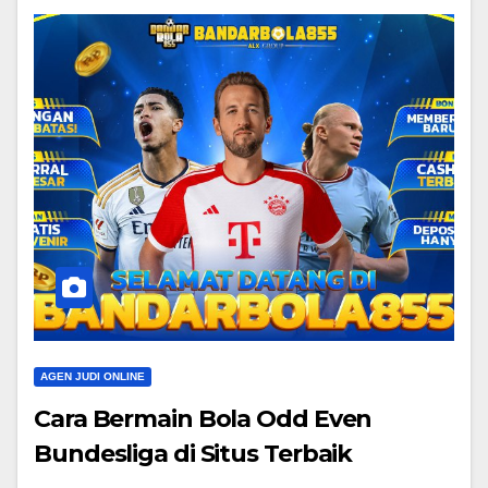
AGEN JUDI ONLINE
Cara Bermain Bola Odd Even
Bundesliga di Situs Terbaik