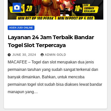
AGEN JUDI ONLINE
Layanan 24 Jam Terbaik Bandar
Togel Slot Terpercaya
JUNE 30, 2024
ADMIN GOLD
MACAFEE – Togel dan slot merupakan dua jenis
permainan taruhan yang sudah sangat terkenal dan
banyak dimainkan. Bahkan, untuk mencoba
permainan togel slot sudah bisa diakses lewat bandar
manapun yang…