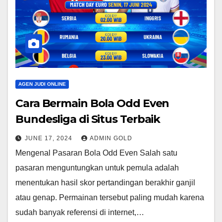
AGEN JUDI ONLINE
Cara Bermain Bola Odd Even
Bundesliga di Situs Terbaik
JUNE 17, 2024
ADMIN GOLD
Mengenal Pasaran Bola Odd Even Salah satu
pasaran menguntungkan untuk pemula adalah
menentukan hasil skor pertandingan berakhir ganjil
atau genap. Permainan tersebut paling mudah karena
sudah banyak referensi di internet,…