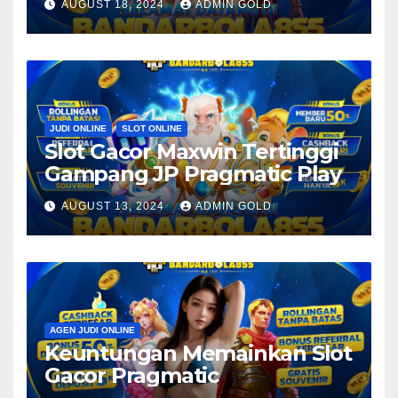
AUGUST 18, 2024
ADMIN GOLD
JUDI ONLINE
SLOT ONLINE
Slot Gacor Maxwin Tertinggi
Gampang JP Pragmatic Play
AUGUST 13, 2024
ADMIN GOLD
AGEN JUDI ONLINE
Keuntungan Memainkan Slot
Gacor Pragmatic