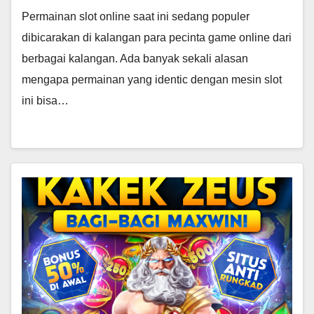
Permainan slot online saat ini sedang populer
dibicarakan di kalangan para pecinta game online dari
berbagai kalangan. Ada banyak sekali alasan
mengapa permainan yang identic dengan mesin slot
ini bisa…