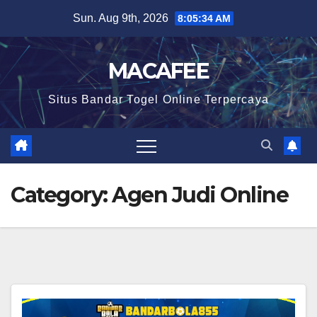
Skip
Sun. Aug 9th, 2026
8:05:35 AM
to
content
MACAFEE
Situs Bandar Togel Online Terpercaya
Category:
Agen Judi Online