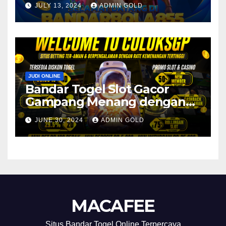
JULY 13, 2024
ADMIN GOLD
JUDI ONLINE
Bandar Togel Slot Gacor
Gampang Menang dengan
Rate Terbaik
JUNE 30, 2024
ADMIN GOLD
MACAFEE
Situs Bandar Togel Online Terpercaya