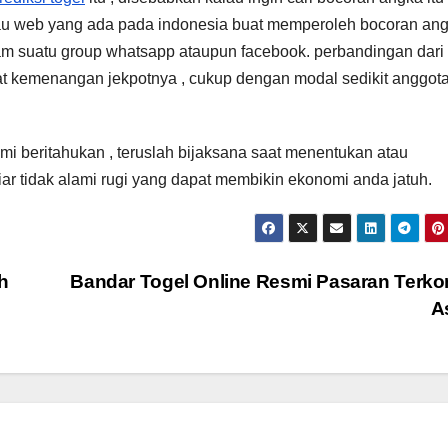
tau web yang ada pada indonesia buat memperoleh bocoran ang
m suatu group whatsapp ataupun facebook. perbandingan dari
uat kemenangan jekpotnya , cukup dengan modal sedikit anggot
ami beritahukan , teruslah bijaksana saat menentukan atau
ar tidak alami rugi yang dapat membikin ekonomi anda jatuh.
h
Bandar Togel Online Resmi Pasaran Terko
A