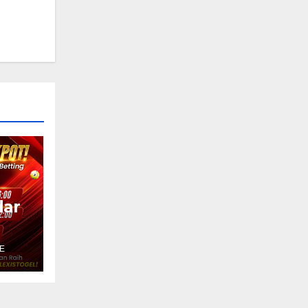
dar
E