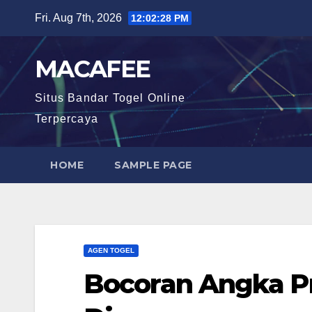
Skip
Fri. Aug 7th, 2026
12:02:29 PM
to
content
MACAFEE
Situs Bandar Togel Online
Terpercaya
HOME
SAMPLE PAGE
AGEN TOGEL
Bocoran Angka Pr