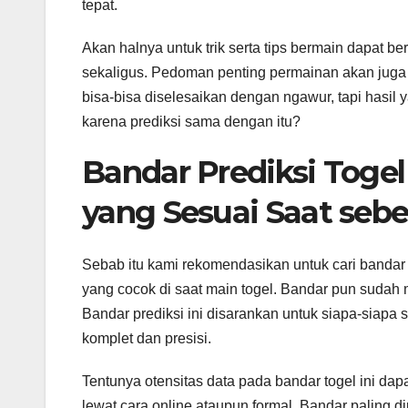
tepat.
Akan halnya untuk trik serta tips bermain dapat 
sekaligus. Pedoman penting permainan akan juga 
bisa-bisa diselesaikan dengan ngawur, tapi hasil
karena prediksi sama dengan itu?
Bandar Prediksi Togel
yang Sesuai Saat seb
Sebab itu kami rekomendasikan untuk cari bandar
yang cocok di saat main togel. Bandar pun sudah 
Bandar prediksi ini disarankan untuk siapa-siapa 
komplet dan presisi.
Tentunya otensitas data pada bandar togel ini da
lewat cara online ataupun formal. Bandar paling