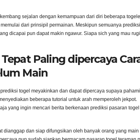
berkembang sejalan dengan kemampuan dari diri beberapa togele
memulai dari prinsipil permainan. Meskipun semuanya prediks
 yang dicapai pun dapat makin ngawur. Siapa sich yang mau rugi
 Tepat Paling dipercaya Car
elum Main
 prediksi togel meyakinkan dan dapat dipercaya supaya pahami
menyediakan beberapa tutorial untuk arah memperoleh jekpot.
saja yang ingin mencari berita berkenaan prediksi pasaran toge
pat dianggap dan siap difungsikan oleh banyak orang yang main 
 dipercaya pun sudah siapkan bermacam pasaran togel teraman 