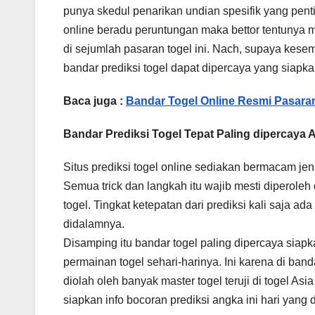
punya skedul penarikan undian spesifik yang penti
online beradu peruntungan maka bettor tentunya
di sejumlah pasaran togel ini. Nach, supaya kesemp
bandar prediksi togel dapat dipercaya yang siapkan 
Baca juga :
Bandar Togel Online Resmi Pasaran
Bandar Prediksi Togel Tepat Paling dipercaya
Situs prediksi togel online sediakan bermacam jeni
Semua trick dan langkah itu wajib mesti diperoleh
togel. Tingkat ketepatan dari prediksi kali saja a
didalamnya.
Disamping itu bandar togel paling dipercaya siapk
permainan togel sehari-harinya. Ini karena di band
diolah oleh banyak master togel teruji di togel Asia
siapkan info bocoran prediksi angka ini hari yan