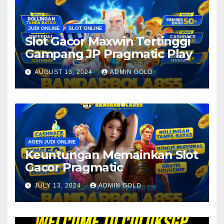
JUDI ONLINE
SLOT ONLINE
Slot Gacor Maxwin Tertinggi
Gampang JP Pragmatic Play
AUGUST 13, 2024
ADMIN GOLD
AGEN JUDI ONLINE
Keuntungan Memainkan Slot
Gacor Pragmatic
JULY 13, 2024
ADMIN GOLD