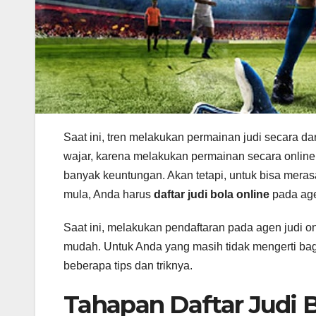
Saat ini, tren melakukan permainan judi secara dar
wajar, karena melakukan permainan secara online,
banyak keuntungan. Akan tetapi, untuk bisa mer
mula, Anda harus
daftar judi bola online
pada age
Saat ini, melakukan pendaftaran pada agen judi on
mudah. Untuk Anda yang masih tidak mengerti ba
beberapa tips dan triknya.
Tahapan Daftar Judi B