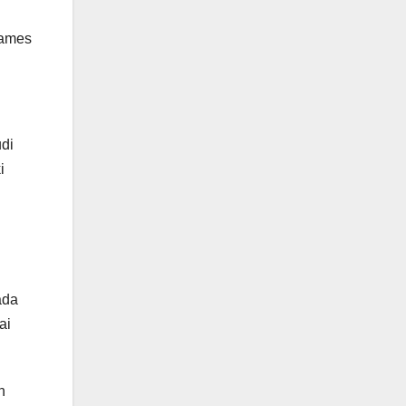
games
udi
i
ada
ai
n