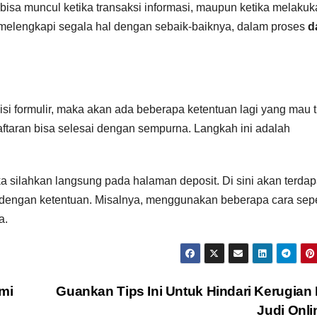
bisa muncul ketika transaksi informasi, maupun ketika melaku
k melengkapi segala hal dengan sebaik-baiknya, dalam proses
d
i formulir, maka akan ada beberapa ketentuan lagi yang mau t
taran bisa selesai dengan sempurna. Langkah ini adalah
silahkan langsung pada halaman deposit. Di sini akan terdap
i dengan ketentuan. Misalnya, menggunakan beberapa cara sepe
a.
mi
Guankan Tips Ini Untuk Hindari Kerugian
Judi Onl