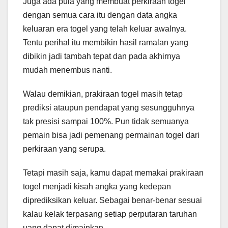
Juga ada pula yang membuat perkiraan togel
dengan semua cara itu dengan data angka
keluaran era togel yang telah keluar awalnya.
Tentu perihal itu membikin hasil ramalan yang
dibikin jadi tambah tepat dan pada akhirnya
mudah menembus nanti.
Walau demikian, prakiraan togel masih tetap
prediksi ataupun pendapat yang sesungguhnya
tak presisi sampai 100%. Pun tidak semuanya
pemain bisa jadi pemenang permainan togel dari
perkiraan yang serupa.
Tetapi masih saja, kamu dapat memakai prakiraan
togel menjadi kisah angka yang kedepan
diprediksikan keluar. Sebagai benar-benar sesuai
kalau kelak terpasang setiap perputaran taruhan
uang dapat dimainkan.