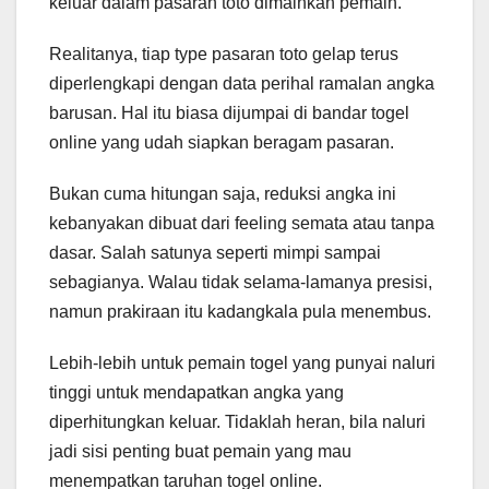
keluar dalam pasaran toto dimainkan pemain.
Realitanya, tiap type pasaran toto gelap terus
diperlengkapi dengan data perihal ramalan angka
barusan. Hal itu biasa dijumpai di bandar togel
online yang udah siapkan beragam pasaran.
Bukan cuma hitungan saja, reduksi angka ini
kebanyakan dibuat dari feeling semata atau tanpa
dasar. Salah satunya seperti mimpi sampai
sebagianya. Walau tidak selama-lamanya presisi,
namun prakiraan itu kadangkala pula menembus.
Lebih-lebih untuk pemain togel yang punyai naluri
tinggi untuk mendapatkan angka yang
diperhitungkan keluar. Tidaklah heran, bila naluri
jadi sisi penting buat pemain yang mau
menempatkan taruhan togel online.