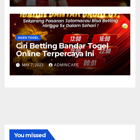
AGEN TOGEL
Ciri Betting Bandar Togel
Online Terpercaya Ini
MAY 7, 2023
ADMINCAFE
You missed