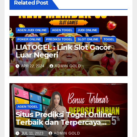
Related Post
AGEN JUDI ONLINE
AGEN TOGEL
JUDI ONLINE
POKER ONLINE
PREDIKSI TOGEL
SLOT ONLINE
TOGEL
LIATOGEL : Link Slot Gacor
Luar Negeri
APR 22, 2024
ADMIN GOLD
AGEN TOGEL
Situs Prediksi Togel Online
Terbaik dan Terpercaya
Tanpa Salah Angka
JUL 11, 2023
ADMIN GOLD