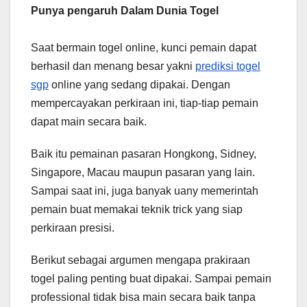
Punya pengaruh Dalam Dunia Togel
Saat bermain togel online, kunci pemain dapat
berhasil dan menang besar yakni
prediksi togel
sgp
online yang sedang dipakai. Dengan
mempercayakan perkiraan ini, tiap-tiap pemain
dapat main secara baik.
Baik itu pemainan pasaran Hongkong, Sidney,
Singapore, Macau maupun pasaran yang lain.
Sampai saat ini, juga banyak uany memerintah
pemain buat memakai teknik trick yang siap
perkiraan presisi.
Berikut sebagai argumen mengapa prakiraan
togel paling penting buat dipakai. Sampai pemain
professional tidak bisa main secara baik tanpa