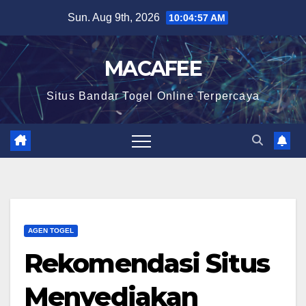
Skip
Sun. Aug 9th, 2026
10:04:57 AM
to
content
MACAFEE
Situs Bandar Togel Online Terpercaya
AGEN TOGEL
Rekomendasi Situs
Menyediakan