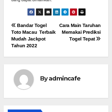
Post
Bandar Togel
Cara Main Taruhan
Toto Macau Terbaik
Memakai Prediksi
navigation
Mudah Jackpot
Togel Tepat
Tahun 2022
By
admincafe