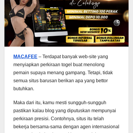
MACAFEE
– Terdapat banyak web-site yang
menyiapkan perkiraan togel buat menolong
pemain supaya menang gampang. Tetapi, tidak
semua situs barusan berikan apa yang bettor
butuhkan.
Maka dari itu, kamu mesti sungguh-sungguh
pastikan kalau blog yang diputuskan mempunyai
perkiraan presisi. Contohnya, situs itu telah
bekerja bersama-sama dengan agen internasional