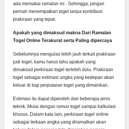
ada memakai ramalan ini . Sehingga, jangan
pernah menempatkan togel tanpa kontribusi
prakiraan yang tepat.
Apakah yang dimaksud makna Dari Ramalan
Togel Online Terakurat serta Paling dipercaya
Sebelumnya mengulas lebih jauh terkait prakiraan
judi togel, kamu harus tahu apakah yang
dimaksud perkiraan togel terlebih dulu. Prakiraan
togel sebagai estimasi angka yang kedepan akan
keluar di tiap perputaran togel yang dimainkan.
Estimasi itu dapat diperoleh dari beberapa jenis
teknik. Mulai dengan rumus togel sampai kalkulasi
khusus. Dalam kata lain, perkiraan togel online
sebagai terkaan angka yang diramalkan akan