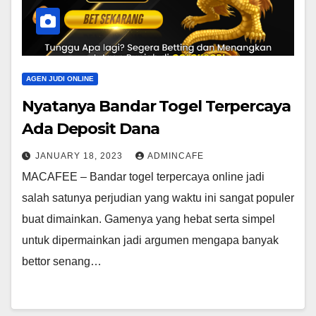
AGEN JUDI ONLINE
Nyatanya Bandar Togel Terpercaya
Ada Deposit Dana
JANUARY 18, 2023
ADMINCAFE
MACAFEE – Bandar togel terpercaya online jadi
salah satunya perjudian yang waktu ini sangat populer
buat dimainkan. Gamenya yang hebat serta simpel
untuk dipermainkan jadi argumen mengapa banyak
bettor senang…