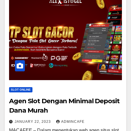
SLOT ONLINE
Agen Slot Dengan Minimal Deposit
Dana Murah
JANUARY 22, 2023
ADMINCAFE
MACAFEE – Dalam menentukan web agen situs slot