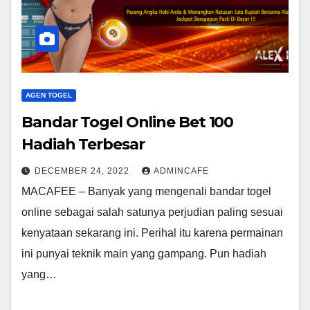
AGEN TOGEL
Bandar Togel Online Bet 100
Hadiah Terbesar
DECEMBER 24, 2022
ADMINCAFE
MACAFEE – Banyak yang mengenali bandar togel
online sebagai salah satunya perjudian paling sesuai
kenyataan sekarang ini. Perihal itu karena permainan
ini punyai teknik main yang gampang. Pun hadiah
yang…