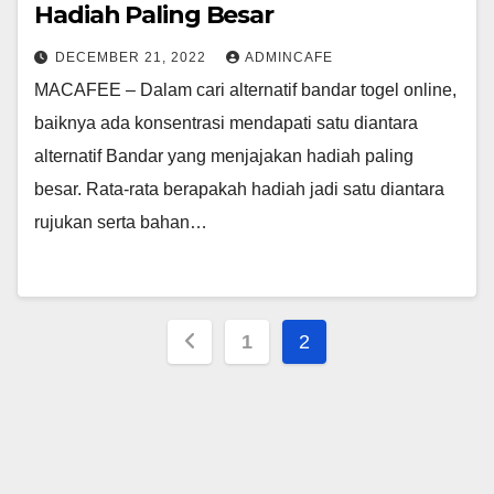
Hadiah Paling Besar
DECEMBER 21, 2022
ADMINCAFE
MACAFEE – Dalam cari alternatif bandar togel online,
baiknya ada konsentrasi mendapati satu diantara
alternatif Bandar yang menjajakan hadiah paling
besar. Rata-rata berapakah hadiah jadi satu diantara
rujukan serta bahan…
Posts
1
2
pagination