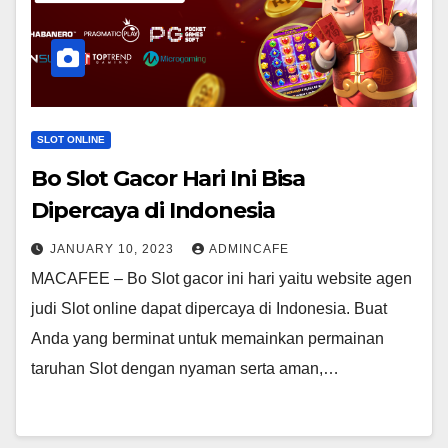
SLOT ONLINE
Bo Slot Gacor Hari Ini Bisa
Dipercaya di Indonesia
JANUARY 10, 2023
ADMINCAFE
MACAFEE – Bo Slot gacor ini hari yaitu website agen
judi Slot online dapat dipercaya di Indonesia. Buat
Anda yang berminat untuk memainkan permainan
taruhan Slot dengan nyaman serta aman,…