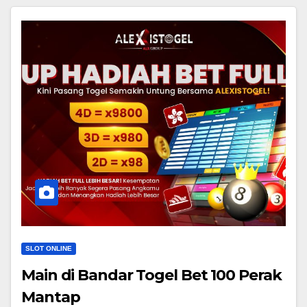
SLOT ONLINE
Main di Bandar Togel Bet 100 Perak
Mantap