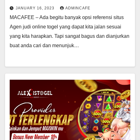
JANUARY 16, 2023
ADMINCAFE
MACAFEE – Ada begitu banyak opsi referensi situs
Agen judi online togel yang dapat kita jalan sesuai
yang kita harapkan. Tapi sangat bagus dan dianjurkan
buat anda cari dan menunjuk…