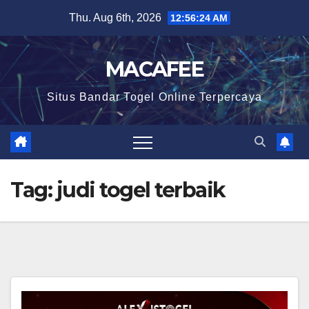
Skip
Thu. Aug 6th, 2026
12:56:24 AM
to
content
MACAFEE
Situs Bandar Togel Online Terpercaya
Tag:
judi togel terbaik