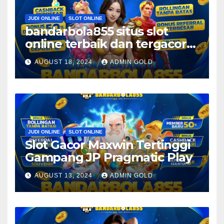
JUDI ONLINE
SLOT ONLINE
bandarbola855 situs slot
online terbaik dan tergacor
di indonesia
AUGUST 18, 2024
ADMIN GOLD
JUDI ONLINE
SLOT ONLINE
Slot Gacor Maxwin Tertinggi
Gampang JP Pragmatic Play
AUGUST 13, 2024
ADMIN GOLD