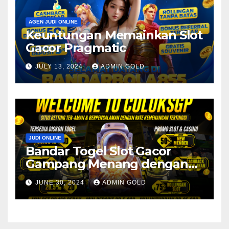
AGEN JUDI ONLINE
Keuntungan Memainkan Slot
Gacor Pragmatic
JULY 13, 2024
ADMIN GOLD
JUDI ONLINE
Bandar Togel Slot Gacor
Gampang Menang dengan
Rate Terbaik
JUNE 30, 2024
ADMIN GOLD