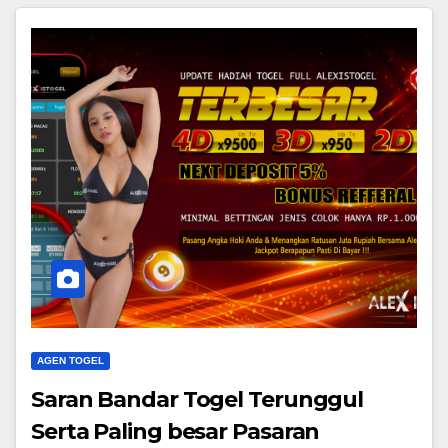
AGEN TOGEL
Saran Bandar Togel Terunggul
Serta Paling besar Pasaran