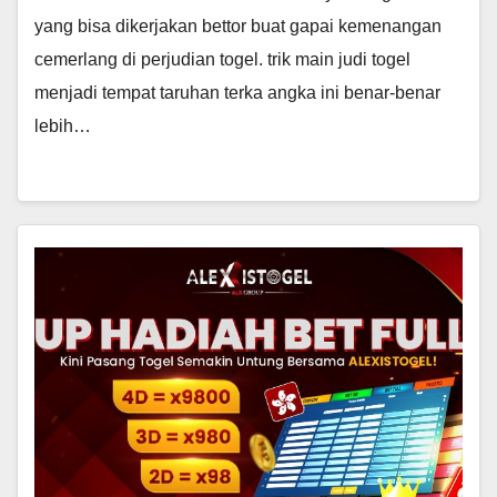
yang bisa dikerjakan bettor buat gapai kemenangan
cemerlang di perjudian togel. trik main judi togel
menjadi tempat taruhan terka angka ini benar-benar
lebih…