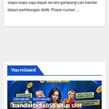
siapa-siapa saja dapat secara gampang cari bandar
dalam perhitungan detik. Player cuman…
You missed
JUDI ONLINE
SLOT ONLINE
bandarbola855 situs slot