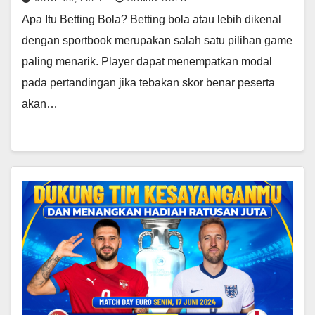
Apa Itu Betting Bola? Betting bola atau lebih dikenal
dengan sportbook merupakan salah satu pilihan game
paling menarik. Player dapat menempatkan modal
pada pertandingan jika tebakan skor benar peserta
akan…