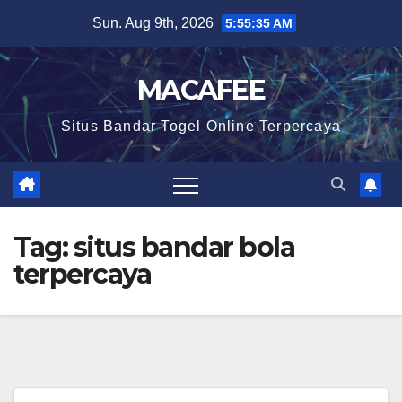
Skip
Sun. Aug 9th, 2026
5:55:36 AM
to
content
MACAFEE
Situs Bandar Togel Online Terpercaya
Tag:
situs bandar bola
terpercaya