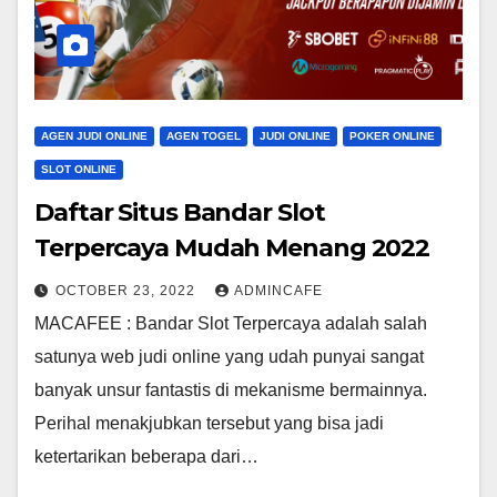
AGEN JUDI ONLINE
AGEN TOGEL
JUDI ONLINE
POKER ONLINE
SLOT ONLINE
Daftar Situs Bandar Slot
Terpercaya Mudah Menang 2022
OCTOBER 23, 2022
ADMINCAFE
MACAFEE : Bandar Slot Terpercaya adalah salah
satunya web judi online yang udah punyai sangat
banyak unsur fantastis di mekanisme bermainnya.
Perihal menakjubkan tersebut yang bisa jadi
ketertarikan beberapa dari…