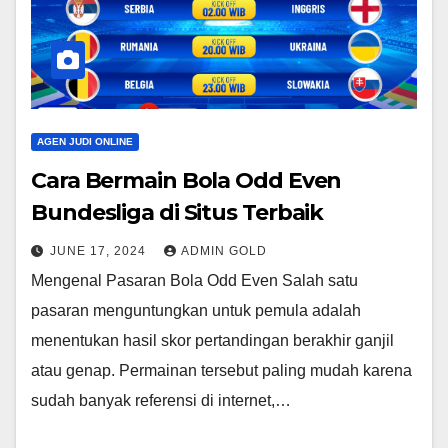
AGEN JUDI ONLINE
Cara Bermain Bola Odd Even
Bundesliga di Situs Terbaik
JUNE 17, 2024
ADMIN GOLD
Mengenal Pasaran Bola Odd Even Salah satu
pasaran menguntungkan untuk pemula adalah
menentukan hasil skor pertandingan berakhir ganjil
atau genap. Permainan tersebut paling mudah karena
sudah banyak referensi di internet,…