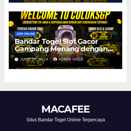
JUDI ONLINE
Bandar Togel Slot Gacor
Gampang Menang dengan
Rate Terbaik
JUNE 30, 2024
ADMIN GOLD
MACAFEE
Situs Bandar Togel Online Terpercaya