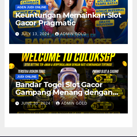
AGEN JUDI ONLINE
Keuntungan Memainkan Slot
Gacor Pragmatic
JULY 13, 2024
ADMIN GOLD
JUDI ONLINE
Bandar Togel Slot Gacor
Gampang Menang dengan
Rate Terbaik
JUNE 30, 2024
ADMIN GOLD