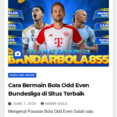
AGEN JUDI ONLINE
Cara Bermain Bola Odd Even
Bundesliga di Situs Terbaik
JUNE 7, 2024
ADMIN GOLD
Mengenal Pasaran Bola Odd Even Salah satu