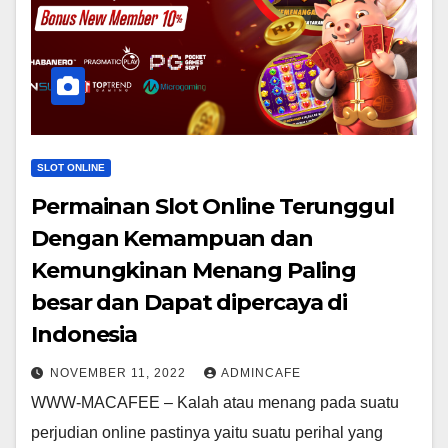
SLOT ONLINE
Permainan Slot Online Terunggul
Dengan Kemampuan dan
Kemungkinan Menang Paling
besar dan Dapat dipercaya di
Indonesia
NOVEMBER 11, 2022
ADMINCAFE
WWW-MACAFEE – Kalah atau menang pada suatu
perjudian online pastinya yaitu suatu perihal yang