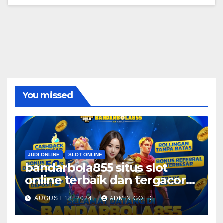
You missed
JUDI ONLINE
SLOT ONLINE
bandarbola855 situs slot
online terbaik dan tergacor
di indonesia
AUGUST 18, 2024
ADMIN GOLD