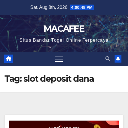
Skip
Sat. Aug 8th, 2026
4:00:49 PM
to
content
MACAFEE
Situs Bandar Togel Online Terpercaya
Tag:
slot deposit dana