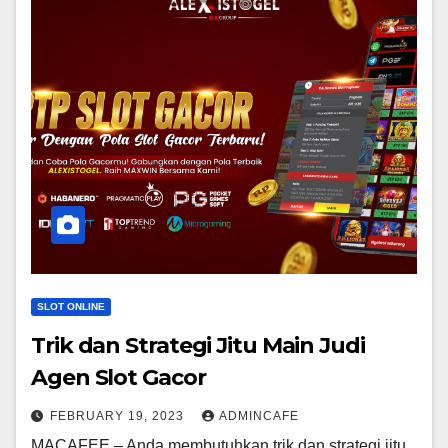
SLOT ONLINE
Trik dan Strategi Jitu Main Judi
Agen Slot Gacor
FEBRUARY 19, 2023
ADMINCAFE
MACAFEE – Anda membutuhkan trik dan strategi jitu