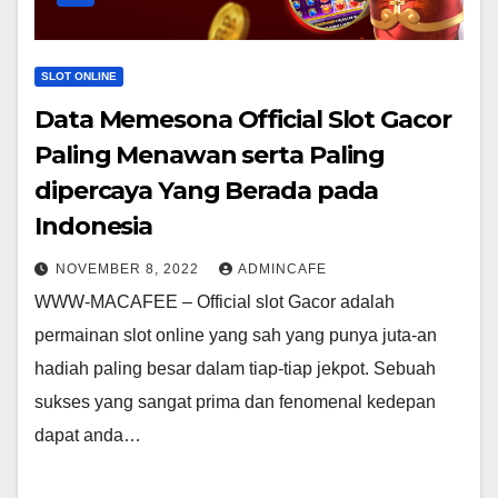
SLOT ONLINE
Data Memesona Official Slot Gacor
Paling Menawan serta Paling
dipercaya Yang Berada pada
Indonesia
NOVEMBER 8, 2022
ADMINCAFE
WWW-MACAFEE – Official slot Gacor adalah
permainan slot online yang sah yang punya juta-an
hadiah paling besar dalam tiap-tiap jekpot. Sebuah
sukses yang sangat prima dan fenomenal kedepan
dapat anda…