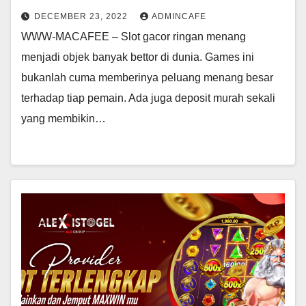
DECEMBER 23, 2022
ADMINCAFE
WWW-MACAFEE – Slot gacor ringan menang
menjadi objek banyak bettor di dunia. Games ini
bukanlah cuma memberinya peluang menang besar
terhadap tiap pemain. Ada juga deposit murah sekali
yang membikin…