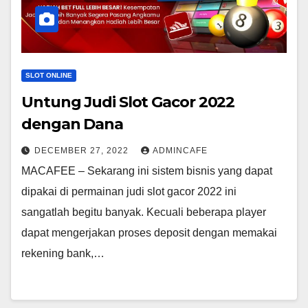
SLOT ONLINE
Untung Judi Slot Gacor 2022
dengan Dana
DECEMBER 27, 2022
ADMINCAFE
MACAFEE – Sekarang ini sistem bisnis yang dapat
dipakai di permainan judi slot gacor 2022 ini
sangatlah begitu banyak. Kecuali beberapa player
dapat mengerjakan proses deposit dengan memakai
rekening bank,…