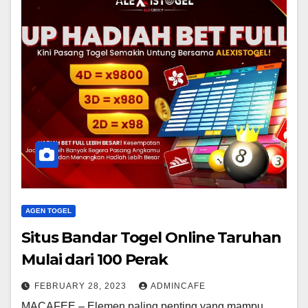
AGEN TOGEL
Situs Bandar Togel Online Taruhan
Mulai dari 100 Perak
FEBRUARY 28, 2023
ADMINCAFE
MACAFEE – Elemen paling penting yang mampu