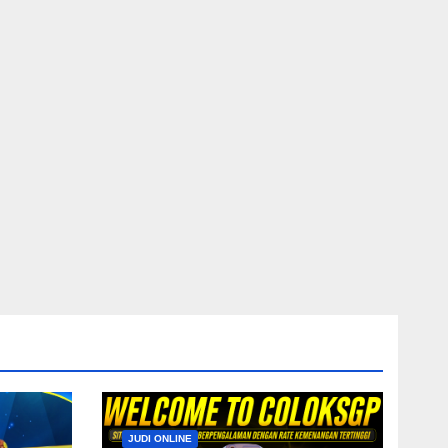
JUDI ONLINE