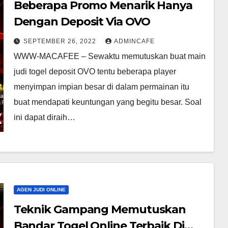
Beberapa Promo Menarik Hanya
Dengan Deposit Via OVO
SEPTEMBER 26, 2022
ADMINCAFE
WWW-MACAFEE – Sewaktu memutuskan buat main
judi togel deposit OVO tentu beberapa player
menyimpan impian besar di dalam permainan itu
buat mendapati keuntungan yang begitu besar. Soal
ini dapat diraih…
AGEN JUDI ONLINE
Teknik Gampang Memutuskan
Bandar Togel Online Terbaik Di