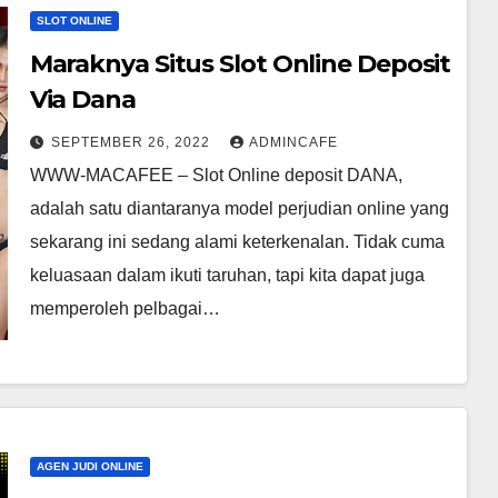
SLOT ONLINE
Maraknya Situs Slot Online Deposit
Via Dana
SEPTEMBER 26, 2022
ADMINCAFE
WWW-MACAFEE – Slot Online deposit DANA,
adalah satu diantaranya model perjudian online yang
sekarang ini sedang alami keterkenalan. Tidak cuma
keluasaan dalam ikuti taruhan, tapi kita dapat juga
memperoleh pelbagai…
AGEN JUDI ONLINE