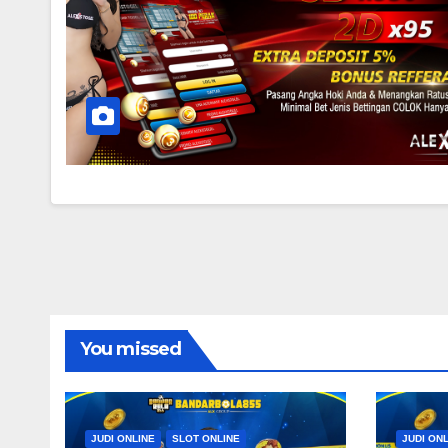
You missed
JUDI ONLINE
SLOT ONLINE
JUDI ON