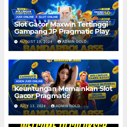
JUDI ONLINE
SLOT ONLINE
Slot Gacor Maxwin Tertinggi
Gampang JP Pragmatic Play
AUGUST 13, 2024
ADMIN GOLD
AGEN JUDI ONLINE
Keuntungan Memainkan Slot
Gacor Pragmatic
JULY 13, 2024
ADMIN GOLD