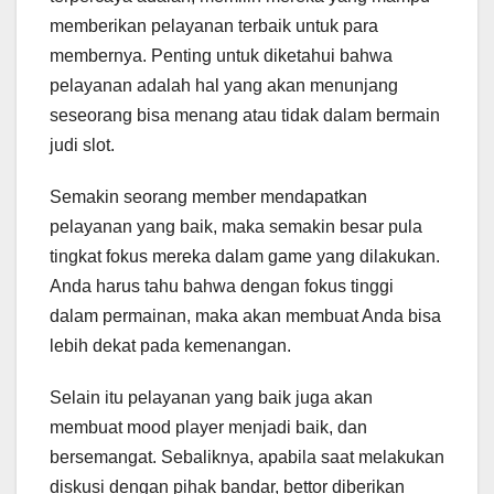
memberikan pelayanan terbaik untuk para
membernya. Penting untuk diketahui bahwa
pelayanan adalah hal yang akan menunjang
seseorang bisa menang atau tidak dalam bermain
judi slot.
Semakin seorang member mendapatkan
pelayanan yang baik, maka semakin besar pula
tingkat fokus mereka dalam game yang dilakukan.
Anda harus tahu bahwa dengan fokus tinggi
dalam permainan, maka akan membuat Anda bisa
lebih dekat pada kemenangan.
Selain itu pelayanan yang baik juga akan
membuat mood player menjadi baik, dan
bersemangat. Sebaliknya, apabila saat melakukan
diskusi dengan pihak bandar, bettor diberikan