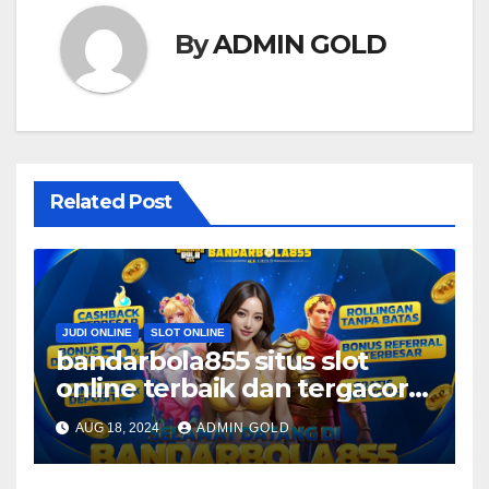
By
ADMIN GOLD
Related Post
JUDI ONLINE
SLOT ONLINE
bandarbola855 situs slot
online terbaik dan tergacor
di indonesia
AUG 18, 2024
ADMIN GOLD