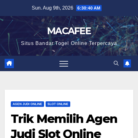
Skip
Sun. Aug 9th, 2026
6:30:40 AM
to
content
MACAFEE
Situs Bandar Togel Online Terpercaya
AGEN JUDI ONLINE
SLOT ONLINE
Trik Memilih Agen
Judi Slot Online