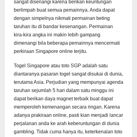
sangat disenangi karena berikan keuntungan
berlimpah buat semua pemainnya. Anda dapat
dengan simpelnya nikmati permainan beting
taruhan itu di bandar kesenangan. Permainan
kira-kira angka ini makin lebih gampang
dimenangi bila beberapa pemainnya mencermati
perkiraan Singapore online terjitu.
Togel Singapore atau toto SGP adalah satu
diantaranya pasaran togel sangat disukai di dunia,
terutama Asia. Perjudian yang mempunyai agenda
taruhan sejumlah 5 hari dalam satu minggu ini
dapat berikan daya magnet terbaik buat dapat
memperoleh kemenangan secara ringan. Karena
adanya prakiraan online, pasti kian menjadi lancar
perjalanan anda ke arah keberuntungan di dunia
gambling. Tidak cuma hanya itu, keterkenalan toto