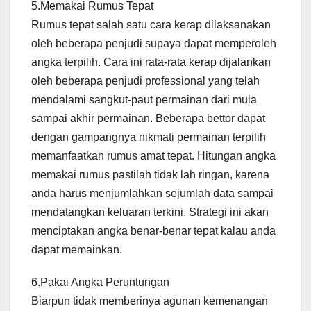
5.Memakai Rumus Tepat
Rumus tepat salah satu cara kerap dilaksanakan
oleh beberapa penjudi supaya dapat memperoleh
angka terpilih. Cara ini rata-rata kerap dijalankan
oleh beberapa penjudi professional yang telah
mendalami sangkut-paut permainan dari mula
sampai akhir permainan. Beberapa bettor dapat
dengan gampangnya nikmati permainan terpilih
memanfaatkan rumus amat tepat. Hitungan angka
memakai rumus pastilah tidak lah ringan, karena
anda harus menjumlahkan sejumlah data sampai
mendatangkan keluaran terkini. Strategi ini akan
menciptakan angka benar-benar tepat kalau anda
dapat memainkan.
6.Pakai Angka Peruntungan
Biarpun tidak memberinya agunan kemenangan