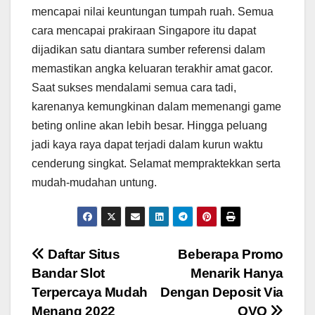
mencapai nilai keuntungan tumpah ruah. Semua
cara mencapai prakiraan Singapore itu dapat
dijadikan satu diantara sumber referensi dalam
memastikan angka keluaran terakhir amat gacor.
Saat sukses mendalami semua cara tadi,
karenanya kemungkinan dalam memenangi game
beting online akan lebih besar. Hingga peluang
jadi kaya raya dapat terjadi dalam kurun waktu
cenderung singkat. Selamat mempraktekkan serta
mudah-mudahan untung.
Post
Daftar Situs
Beberapa Promo
Bandar Slot
Menarik Hanya
navigation
Terpercaya Mudah
Dengan Deposit Via
Menang 2022
OVO