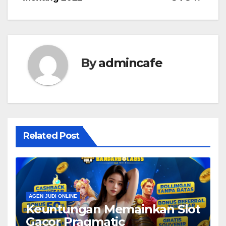
By
admincafe
Related Post
AGEN JUDI ONLINE
Keuntungan Memainkan Slot
Gacor Pragmatic