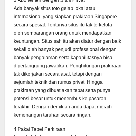
3.Abonemen dengan Situs Privat
Ada banyak situs toto gelap lokal atau
internasional yang siapkan prakiraan Singapore
secara spesial. Tentunya situs itu tak terkelola
oleh sembarangan orang untuk mendapatkan
keuntungan. Situs sah itu akan diatur dengan baik
sekali oleh banyak penjudi professional dengan
banyak pengalaman serta kapabilitasnya bisa
dipertanggung jawabkan. Penghitungan prakiraan
tak dikerjakan secara asal, tetapi dengan
sejumlah teknik dan rumus privat. Hingga
prakiraan yang dibuat akan tepat serta punya
potensi besar untuk menembus ke pasaran
terakhir. Dengan demikian anda dapat meraih
kemenangan taruhan secara ringan.
4.Pakai Tabel Perkiraan