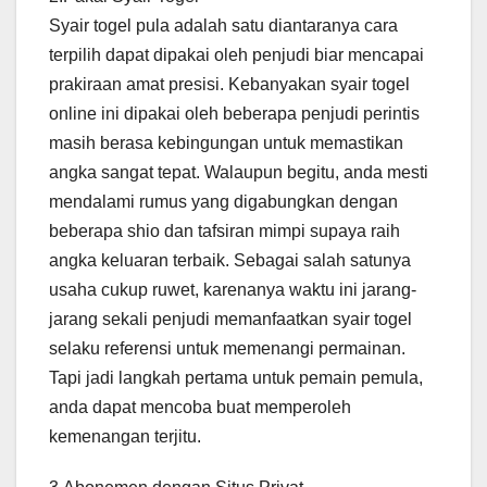
Syair togel pula adalah satu diantaranya cara
terpilih dapat dipakai oleh penjudi biar mencapai
prakiraan amat presisi. Kebanyakan syair togel
online ini dipakai oleh beberapa penjudi perintis
masih berasa kebingungan untuk memastikan
angka sangat tepat. Walaupun begitu, anda mesti
mendalami rumus yang digabungkan dengan
beberapa shio dan tafsiran mimpi supaya raih
angka keluaran terbaik. Sebagai salah satunya
usaha cukup ruwet, karenanya waktu ini jarang-
jarang sekali penjudi memanfaatkan syair togel
selaku referensi untuk memenangi permainan.
Tapi jadi langkah pertama untuk pemain pemula,
anda dapat mencoba buat memperoleh
kemenangan terjitu.