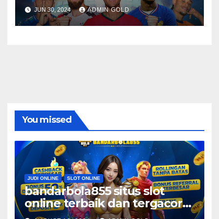
JUN 30, 2024
ADMIN GOLD
You missed
JUDI ONLINE
SLOT ONLINE
bandarbola855 situs slot
online terbaik dan tergacor
di indonesia