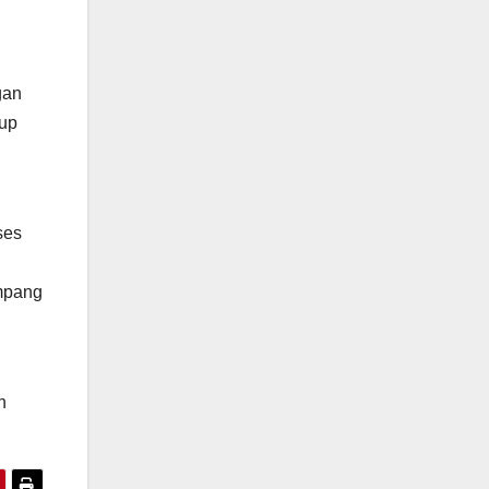
gan
kup
ses
mpang
n