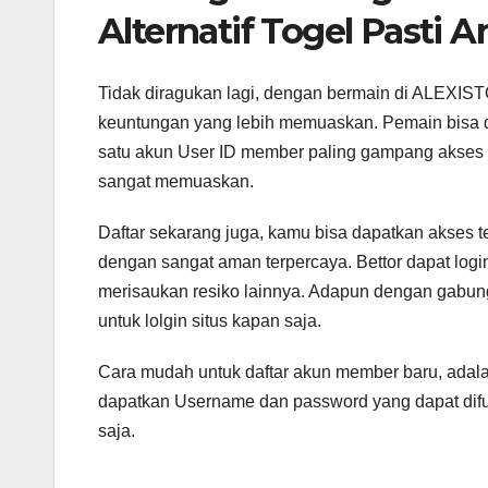
Alternatif Togel Pasti 
Tidak diragukan lagi, dengan bermain di ALEXI
keuntungan yang lebih memuaskan. Pemain bisa d
satu akun User ID member paling gampang akses
sangat memuaskan.
Daftar sekarang juga, kamu bisa dapatkan akses te
dengan sangat aman terpercaya. Bettor dapat log
merisaukan resiko lainnya. Adapun dengan gab
untuk lolgin situs kapan saja.
Cara mudah untuk daftar akun member baru, adala
dapatkan Username dan password yang dapat difu
saja.