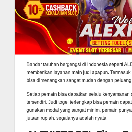
Bandar taruhan bergengsi di Indonesia seperti A
memberikan layanan main judi apapun. Termasuk 
bisa dimenangkan sangat mudah dengan peluang t
Setiap pemain bisa dapatkan selalu kenyamanan
tersendiri. Judi togel terlengkap bisa pemain d
gunakan modal yang sangat minim, pemain punya 
jutaan rupiah, segalanya adalah nyata.