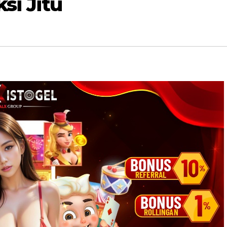
si Jitu