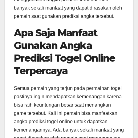
banyak sekali manfaat yang dapat dirasakan oleh
pemain saat gunakan prediksi angka tersebut.
Apa Saja Manfaat
Gunakan Angka
Prediksi Togel Online
Terpercaya
Semua pemain yang terjun pada permainan togel
pastinya ingin mendapatkan kemenangan karena
bisa raih keuntungan besar saat menangkan
game tersebut. Kali ini pemain bisa manfaatkan
angka prediksi togel online untuk dapatkan
kemenangannya. Ada banyak sekali manfaat yang