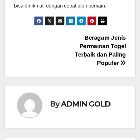
bisa dinikmati dengan cepat oleh pemain.
Post
Beragam Jenis
Permainan Togel
navigation
Terbaik dan Paling
Populer
By
ADMIN GOLD