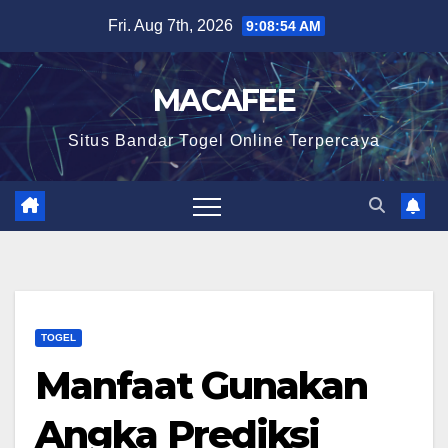
Skip
Fri. Aug 7th, 2026
9:08:55 AM
to
content
MACAFEE
Situs Bandar Togel Online Terpercaya
TOGEL
Manfaat Gunakan
Angka Prediksi