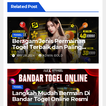
Related Post
TOGEL
Beragam Jenis Permainan
Togel Terbaik dan Paling
Populer
MAY 29, 2024
ADMIN GOLD
TOGEL
Langkah Mudah Bermain Di
Bandar Togel Online Resmi