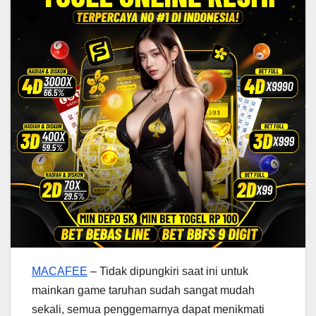
MACAFEE
– Tidak dipungkiri saat ini untuk
mainkan game taruhan sudah sangat mudah
sekali, semua penggemarnya dapat menikmati