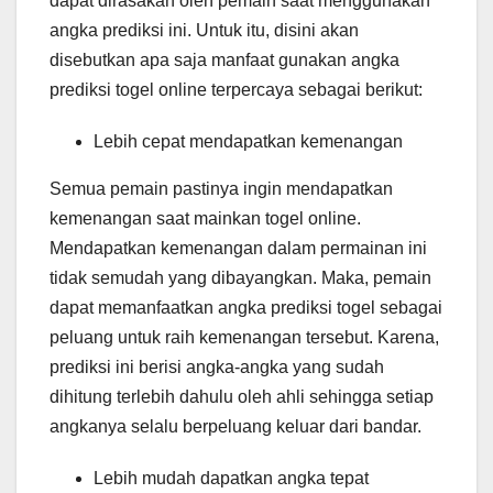
dapat dirasakan oleh pemain saat menggunakan
angka prediksi ini. Untuk itu, disini akan
disebutkan apa saja manfaat gunakan angka
prediksi togel online terpercaya sebagai berikut:
Lebih cepat mendapatkan kemenangan
Semua pemain pastinya ingin mendapatkan
kemenangan saat mainkan togel online.
Mendapatkan kemenangan dalam permainan ini
tidak semudah yang dibayangkan. Maka, pemain
dapat memanfaatkan angka prediksi togel sebagai
peluang untuk raih kemenangan tersebut. Karena,
prediksi ini berisi angka-angka yang sudah
dihitung terlebih dahulu oleh ahli sehingga setiap
angkanya selalu berpeluang keluar dari bandar.
Lebih mudah dapatkan angka tepat