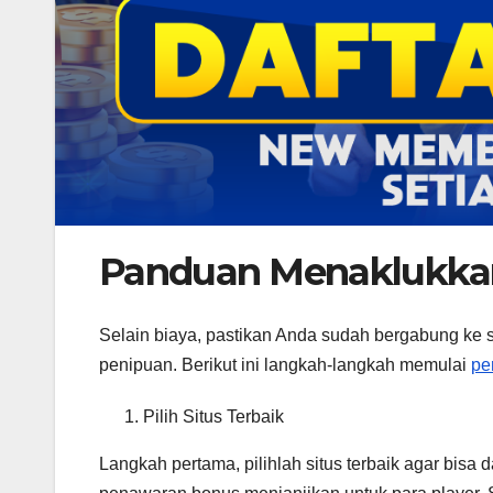
Panduan Menaklukkan
Selain biaya, pastikan Anda sudah bergabung ke s
penipuan. Berikut ini langkah-langkah memulai
pe
Pilih Situs Terbaik
Langkah pertama, pilihlah situs terbaik agar bisa 