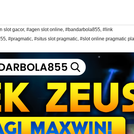
 slot gacor
,
#agen slot online
,
#bandarbola855
,
#link
855
,
#pragmatic
,
#situs slot pragmatic
,
#slot online pragmatic pl