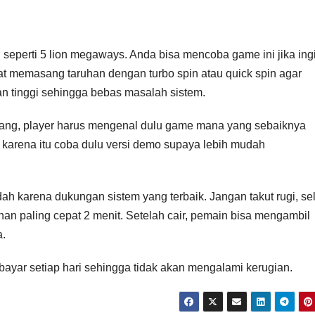
seperti 5 lion megaways. Anda bisa mencoba game ini jika ing
 memasang taruhan dengan turbo spin atau quick spin agar
an tinggi sehingga bebas masalah sistem.
ang, player harus mengenal dulu game mana yang sebaiknya
 karena itu coba dulu versi demo supaya lebih mudah
dah karena dukungan sistem yang terbaik. Jangan takut rugi, se
an paling cepat 2 menit. Setelah cair, pemain bisa mengambil
a.
bayar setiap hari sehingga tidak akan mengalami kerugian.