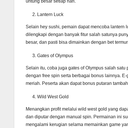
untung besar setiap hari.
Lantern Luck
Selain hey sushi, pemain dapat mencoba lantern luc
dilengkapi dengan banyak fitur salah satunya 
besar, dan pasti bisa dimainkan dengan bet termur
Gates of Olympus
Selain itu, coba juga gates of Olympus salah sat
dengan free spin serta berbagai bonus lainnya. 
meriah. Peserta akan dapat bonus putaran tamba
Wild West Gold
Menangkan profit melalui wild west gold yang dap
dan diputar dengan manual spin. Permainan ini suda
mengalami kerugian selama memainkan game yang