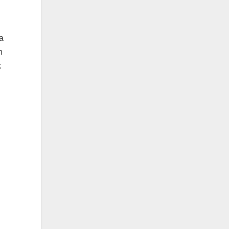
a
h
k