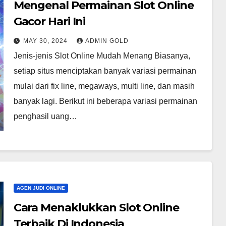
Mengenal Permainan Slot Online
Gacor Hari Ini
MAY 30, 2024
ADMIN GOLD
Jenis-jenis Slot Online Mudah Menang Biasanya,
setiap situs menciptakan banyak variasi permainan
mulai dari fix line, megaways, multi line, dan masih
banyak lagi. Berikut ini beberapa variasi permainan
penghasil uang…
AGEN JUDI ONLINE
Cara Menaklukkan Slot Online
Terbaik Di Indonesia