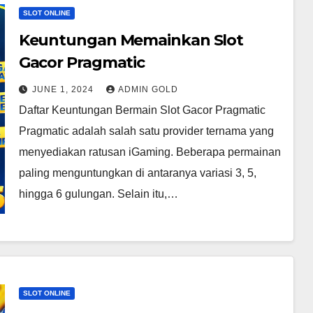
SLOT ONLINE
Keuntungan Memainkan Slot
Gacor Pragmatic
JUNE 1, 2024
ADMIN GOLD
Daftar Keuntungan Bermain Slot Gacor Pragmatic
Pragmatic adalah salah satu provider ternama yang
menyediakan ratusan iGaming. Beberapa permainan
paling menguntungkan di antaranya variasi 3, 5,
hingga 6 gulungan. Selain itu,…
SLOT ONLINE