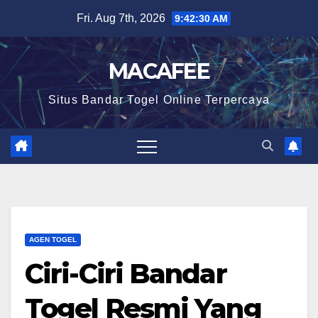
Skip
Fri. Aug 7th, 2026
9:42:31 AM
to
content
MACAFEE
Situs Bandar Togel Online Terpercaya
AGEN TOGEL
Ciri-Ciri Bandar
Togel Resmi Yang