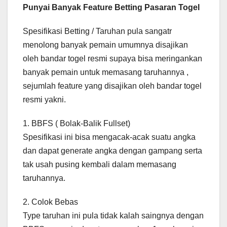
Punyai Banyak Feature Betting Pasaran Togel
Spesifikasi Betting / Taruhan pula sangatr
menolong banyak pemain umumnya disajikan
oleh bandar togel resmi supaya bisa meringankan
banyak pemain untuk memasang taruhannya ,
sejumlah feature yang disajikan oleh bandar togel
resmi yakni.
1. BBFS ( Bolak-Balik Fullset)
Spesifikasi ini bisa mengacak-acak suatu angka
dan dapat generate angka dengan gampang serta
tak usah pusing kembali dalam memasang
taruhannya.
2. Colok Bebas
Type taruhan ini pula tidak kalah saingnya dengan