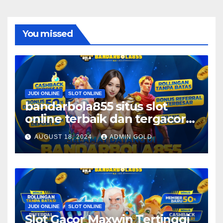
You missed
JUDI ONLINE
SLOT ONLINE
bandarbola855 situs slot
online terbaik dan tergacor
di indonesia
AUGUST 18, 2024
ADMIN GOLD
JUDI ONLINE
SLOT ONLINE
Slot Gacor Maxwin Tertinggi