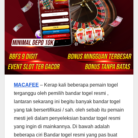
MACAFEE
– Kerap kali beberapa pemain togel
terganggu oleh pemilih bandar togel resmi ,
lantaran sekarang ini begitu banyak bandar togel
yang tak bersertifikasi / sah. oleh sebab itu pemain
mesti jeli dalam penyeleksian bandar togel resmi
yang ingin di mainkannya. Di bawah adalah
beberapa ciri Bandar togel resmi yang pas buat