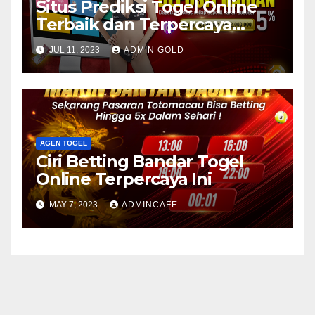
Situs Prediksi Togel Online
Terbaik dan Terpercaya
Tanpa Salah Angka
JUL 11, 2023
ADMIN GOLD
AGEN TOGEL
Ciri Betting Bandar Togel
Online Terpercaya Ini
MAY 7, 2023
ADMINCAFE