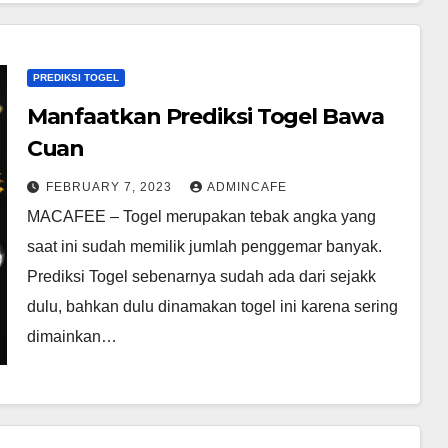
PREDIKSI TOGEL
Manfaatkan Prediksi Togel Bawa
Cuan
FEBRUARY 7, 2023
ADMINCAFE
MACAFEE – Togel merupakan tebak angka yang
saat ini sudah memilik jumlah penggemar banyak.
Prediksi Togel sebenarnya sudah ada dari sejakk
dulu, bahkan dulu dinamakan togel ini karena sering
dimainkan…