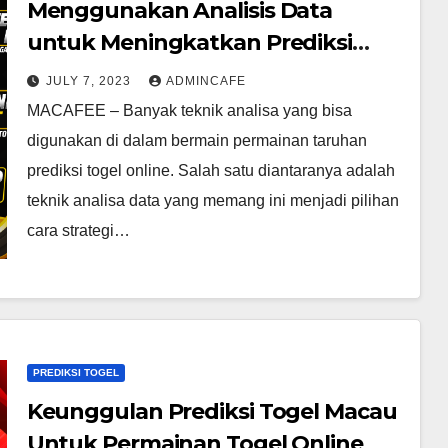
Menggunakan Analisis Data
untuk Meningkatkan Prediksi
Togel
JULY 7, 2023
ADMINCAFE
MACAFEE – Banyak teknik analisa yang bisa
digunakan di dalam bermain permainan taruhan
prediksi togel online. Salah satu diantaranya adalah
teknik analisa data yang memang ini menjadi pilihan
cara strategi…
PREDIKSI TOGEL
Keunggulan Prediksi Togel Macau
Untuk Permainan Togel Online