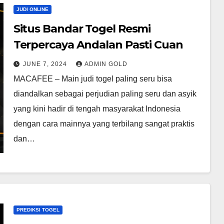
JUDI ONLINE
Situs Bandar Togel Resmi
Terpercaya Andalan Pasti Cuan
JUNE 7, 2024
ADMIN GOLD
MACAFEE – Main judi togel paling seru bisa
diandalkan sebagai perjudian paling seru dan asyik
yang kini hadir di tengah masyarakat Indonesia
dengan cara mainnya yang terbilang sangat praktis
dan…
PREDIKSI TOGEL