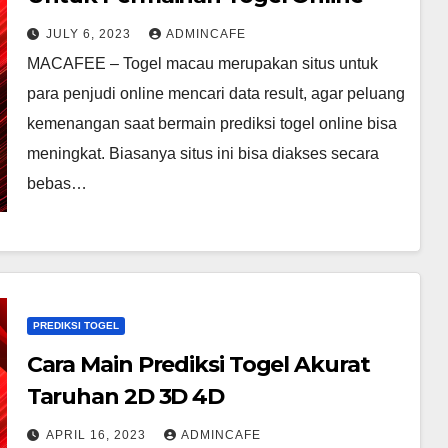
JULY 6, 2023
ADMINCAFE
MACAFEE – Togel macau merupakan situs untuk
para penjudi online mencari data result, agar peluang
kemenangan saat bermain prediksi togel online bisa
meningkat. Biasanya situs ini bisa diakses secara
bebas…
PREDIKSI TOGEL
Cara Main Prediksi Togel Akurat
Taruhan 2D 3D 4D
APRIL 16, 2023
ADMINCAFE