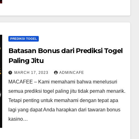
PREDIKSI TOGEL
Batasan Bonus dari Prediksi Togel
Paling Jitu
MARCH 17, 2023
ADMINCAFE
MACAFEE – Kami memahami bahwa menelusuri
semua prediksi togel paling jitu tidak pernah menarik.
Tetapi penting untuk memahami dengan tepat apa
lagi yang dapat Anda harapkan dari tawaran bonus
kasino…