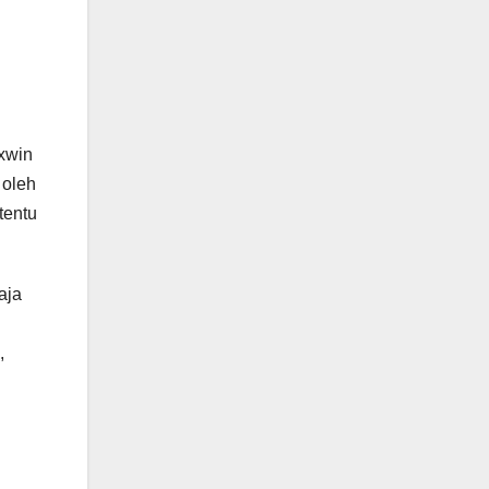
xwin
 oleh
tentu
aja
,