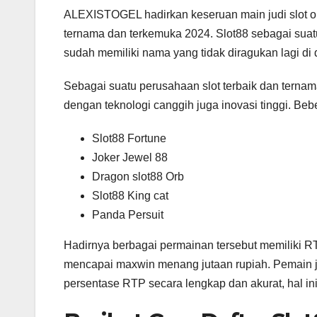
ALEXISTOGEL hadirkan keseruan main judi slot onli
ternama dan terkemuka 2024. Slot88 sebagai suat
sudah memiliki nama yang tidak diragukan lagi di 
Sebagai suatu perusahaan slot terbaik dan tern
dengan teknologi canggih juga inovasi tinggi. Beb
Slot88 Fortune
Joker Jewel 88
Dragon slot88 Orb
Slot88 King cat
Panda Persuit
Hadirnya berbagai permainan tersebut memiliki R
mencapai maxwin menang jutaan rupiah. Pemain ju
persentase RTP secara lengkap dan akurat, hal i