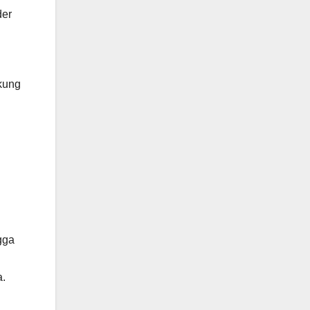
der
kung
gga
a.