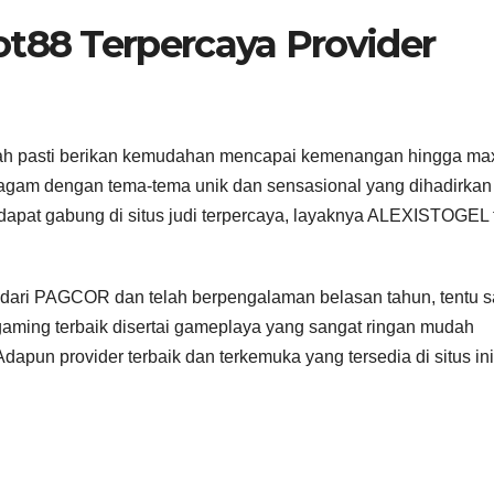
ot88 Terpercaya Provider
udah pasti berikan kemudahan mencapai kemenangan hingga ma
beragam dengan tema-tema unik dan sensasional yang dihadirkan
 dapat gabung di situs judi terpercaya, layaknya ALEXISTOGEL 
 dari PAGCOR dan telah berpengalaman belasan tahun, tentu s
 gaming terbaik disertai gameplaya yang sangat ringan mudah
Adapun provider terbaik dan terkemuka yang tersedia di situs ini