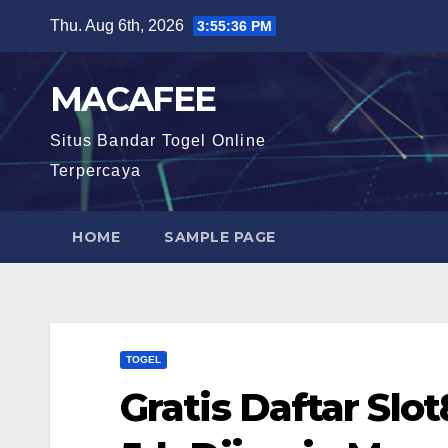
Skip
Thu. Aug 6th, 2026
3:55:38 PM
to
content
MACAFEE
Situs Bandar Togel Online
Terpercaya
HOME
SAMPLE PAGE
TOGEL
Gratis Daftar Slo