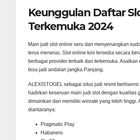
Keunggulan Daftar Sl
Terkemuka 2024
Main judi slot online seru dan menyenangkan s
terus menerus. Slot online kini tersedia secara 
berbagai provider terbaik dan terkemuka. Asalkan
bisa jadi andalan jangka Panjang.
ALEXISTOGEL sebagai situs judi resmi berlisensi
hadirkan keseruan main judi slot dengan kualitas
dimainkan dan memiliki winrate yang lebih tinggi. 
diantaranya:
Pragmatic Play
Habanero