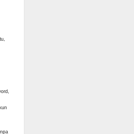
tu,
word,
akun
anpa