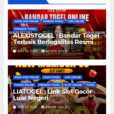
AGEN JUDI ONLINE
BANDAR TOGEL
JUDI ONLINE
PREDIKSI TOGEL
ALEXISTOGEL : Bandar Togel
Terbaik Berlegalitas Resmi
MAY 25, 2024
ADMIN GOLD
AGEN JUDI ONLINE
AGEN TOGEL
JUDI ONLINE
POKER ONLINE
PREDIKSI TOGEL
SLOT ONLINE
TOGEL
LIATOGEL : Link Slot Gacor
Luar Negeri
APR 22, 2024
ADMIN GOLD