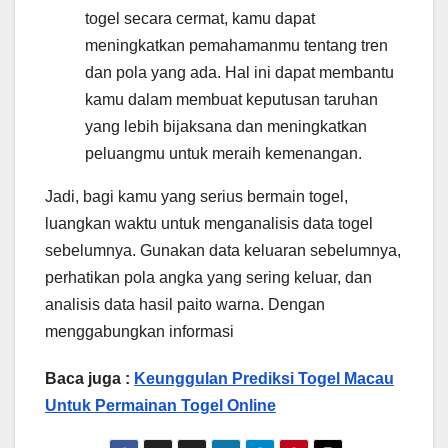
togel secara cermat, kamu dapat
meningkatkan pemahamanmu tentang tren
dan pola yang ada. Hal ini dapat membantu
kamu dalam membuat keputusan taruhan
yang lebih bijaksana dan meningkatkan
peluangmu untuk meraih kemenangan.
Jadi, bagi kamu yang serius bermain togel,
luangkan waktu untuk menganalisis data togel
sebelumnya. Gunakan data keluaran sebelumnya,
perhatikan pola angka yang sering keluar, dan
analisis data hasil paito warna. Dengan
menggabungkan informasi
Baca juga :
Keunggulan Prediksi Togel Macau
Untuk Permainan Togel Online