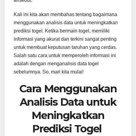
tersebut.
Kali ini kita akan membahas tentang bagaimana
menggunakan analisis data untuk meningkatkan
prediksi togel. Ketika bermain togel, memiliki
informasi yang akurat dan terkini sangat penting
untuk membuat keputusan taruhan yang cerdas.
Salah satu cara untuk memperoleh informasi ini
adalah dengan menganalisis data togel
sebelumnya. So, mari kita mulai!
Cara Menggunakan
Analisis Data untuk
Meningkatkan
Prediksi Togel