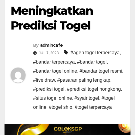
Meningkatkan
Prediksi Togel
By
admincafe
#agen togel terpercaya
,
JUL 7, 2023
#bandar terpercaya
,
#bandar togel
,
#bandar togel online
,
#bandar togel resmi
,
#live draw
,
#pasaran paling lengkap
,
#prediksi togel
,
#prediksi togel hongkong
,
#situs togel online
,
#syair togel
,
#togel
online
,
#togel shio
,
#togel terpercaya