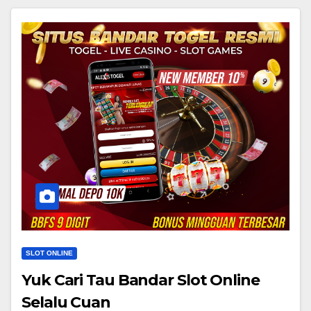
SLOT ONLINE
Yuk Cari Tau Bandar Slot Online
Selalu Cuan