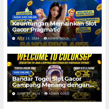
AGEN JUDI ONLINE
Keuntungan Memainkan Slot
Gacor Pragmatic
JULY 13, 2024
ADMIN GOLD
JUDI ONLINE
Bandar Togel Slot Gacor
Gampang Menang dengan
Rate Terbaik
JUNE 30, 2024
ADMIN GOLD