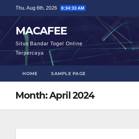
Skip
Thu. Aug 6th, 2026
8:34:34 AM
to
content
MACAFEE
Situs Bandar Togel Online
Terpercaya
HOME
SAMPLE PAGE
Month:
April 2024