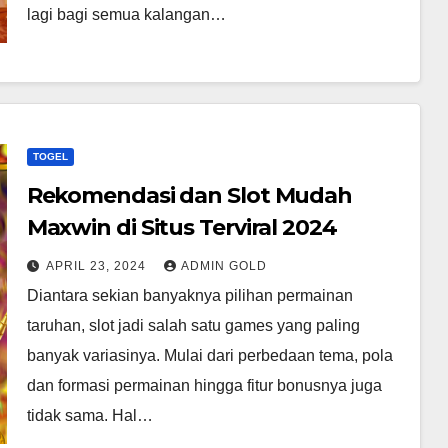
lagi bagi semua kalangan…
TOGEL
Rekomendasi dan Slot Mudah
Maxwin di Situs Terviral 2024
APRIL 23, 2024
ADMIN GOLD
Diantara sekian banyaknya pilihan permainan
taruhan, slot jadi salah satu games yang paling
banyak variasinya. Mulai dari perbedaan tema, pola
dan formasi permainan hingga fitur bonusnya juga
tidak sama. Hal…