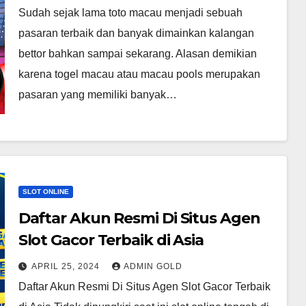
Sudah sejak lama toto macau menjadi sebuah
pasaran terbaik dan banyak dimainkan kalangan
bettor bahkan sampai sekarang. Alasan demikian
karena togel macau atau macau pools merupakan
pasaran yang memiliki banyak…
SLOT ONLINE
Daftar Akun Resmi Di Situs Agen
Slot Gacor Terbaik di Asia
APRIL 25, 2024
ADMIN GOLD
Daftar Akun Resmi Di Situs Agen Slot Gacor Terbaik