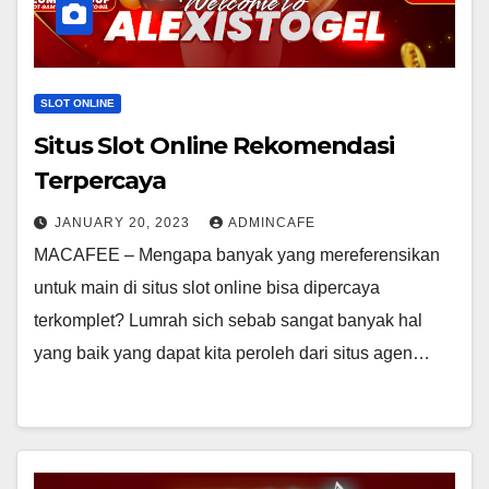
SLOT ONLINE
Situs Slot Online Rekomendasi
Terpercaya
JANUARY 20, 2023
ADMINCAFE
MACAFEE – Mengapa banyak yang mereferensikan
untuk main di situs slot online bisa dipercaya
terkomplet? Lumrah sich sebab sangat banyak hal
yang baik yang dapat kita peroleh dari situs agen…