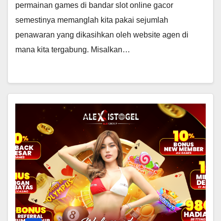
permainan games di bandar slot online gacor
semestinya memanglah kita pakai sejumlah
penawaran yang dikasihkan oleh website agen di
mana kita tergabung. Misalkan…