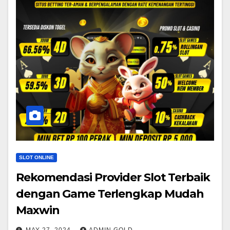
SLOT ONLINE
Rekomendasi Provider Slot Terbaik
dengan Game Terlengkap Mudah
Maxwin