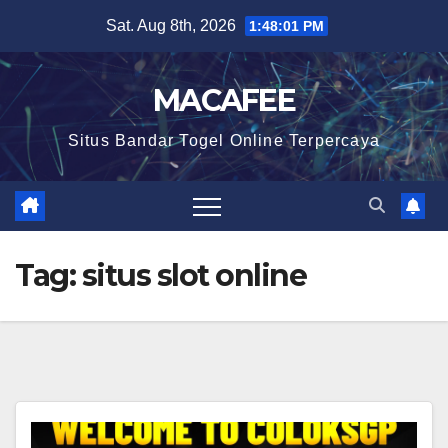
Skip
Sat. Aug 8th, 2026
1:48:02 PM
to
content
MACAFEE
Situs Bandar Togel Online Terpercaya
Tag:
situs slot online