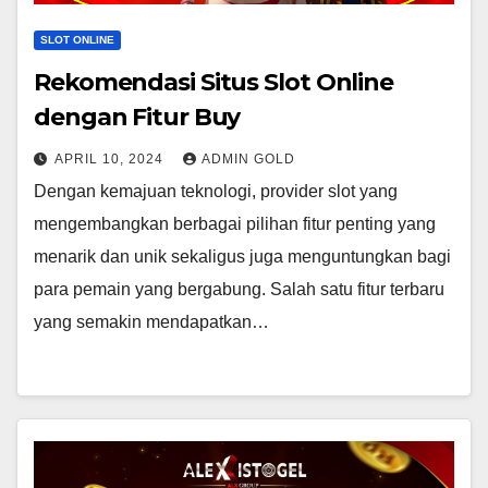
SLOT ONLINE
Rekomendasi Situs Slot Online
dengan Fitur Buy
APRIL 10, 2024
ADMIN GOLD
Dengan kemajuan teknologi, provider slot yang
mengembangkan berbagai pilihan fitur penting yang
menarik dan unik sekaligus juga menguntungkan bagi
para pemain yang bergabung. Salah satu fitur terbaru
yang semakin mendapatkan…