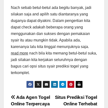
Nach sebab betul-betul ada begitu banyak, jadi
silakan saja and apilih satu diantaranya yang
duganya dapat diyakini. Dalam pengertian kita
dapat check adakah beberapa orang yang
menggunakan dan sukses dengan pemakaian
syair itu atau mungkin tidak. Apabila ada,
karenanya lalu kita tinggal menunjuknya saja.
read more
nach bila kita memang betul-betul suka,
jadi silakan kita kerjakan seluruhnya dengan
bagus cari opsi situs syair prediksi togel yang
terkomplet.
Post
Ada Agen Togel
Situs Prediksi Togel
Online Terpercaya
Online Terhebat