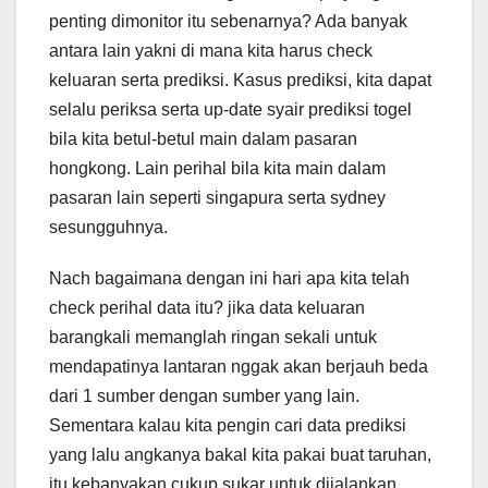
penting dimonitor itu sebenarnya? Ada banyak
antara lain yakni di mana kita harus check
keluaran serta prediksi. Kasus prediksi, kita dapat
selalu periksa serta up-date syair prediksi togel
bila kita betul-betul main dalam pasaran
hongkong. Lain perihal bila kita main dalam
pasaran lain seperti singapura serta sydney
sesungguhnya.
Nach bagaimana dengan ini hari apa kita telah
check perihal data itu? jika data keluaran
barangkali memanglah ringan sekali untuk
mendapatinya lantaran nggak akan berjauh beda
dari 1 sumber dengan sumber yang lain.
Sementara kalau kita pengin cari data prediksi
yang lalu angkanya bakal kita pakai buat taruhan,
itu kebanyakan cukup sukar untuk dijalankan.