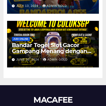
JULY 13, 2024
ADMIN GOLD
JUDI ONLINE
Bandar Togel Slot Gacor
Gampang Menang dengan
Rate Terbaik
JUNE 30, 2024
ADMIN GOLD
MACAFEE